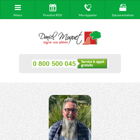
Menu
Prendre RDV
Me rappeler
Documentation