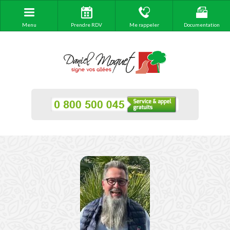
Menu
Prendre RDV
Me rappeler
Documentation