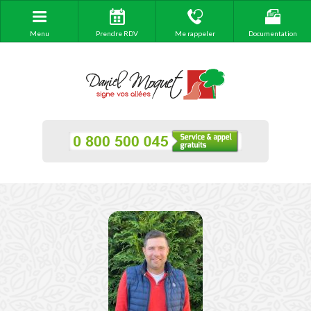
Menu
Prendre RDV
Me rappeler
Documentation