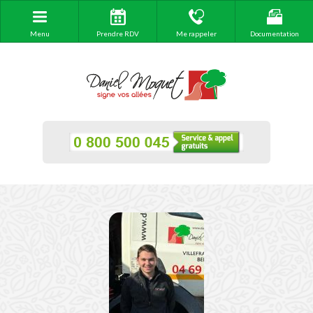
Menu
Prendre RDV
Me rappeler
Documentation