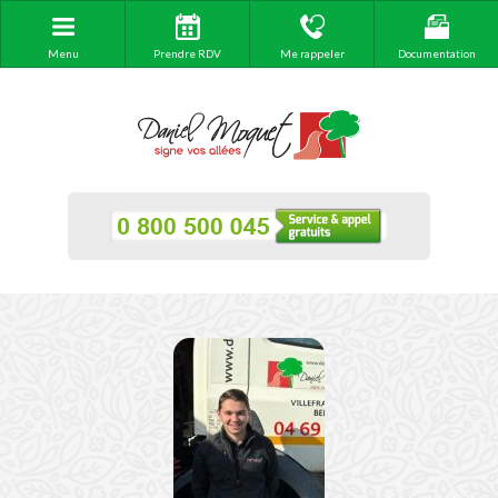
Menu
Prendre RDV
Me rappeler
Documentation