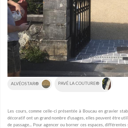
Produits utilisés
pour cette réalisation de Cour
ALVÉOSTAR®
PAVÉ LA COUTURE®
Les cours, comme celle-ci présentée à Boucau en gravier stabi
décoratif ont un grand nombre d'usages, elles peuvent être util
de passage... Pour agencer ou borner ces espaces, différentes