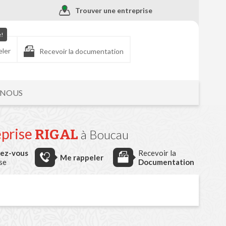
Trouver une entreprise
e!
eler
Recevoir la documentation
-NOUS
eprise
RIGAL
à Boucau
dez-vous
Recevoir la
Me rappeler
ise
Documentation