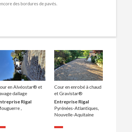
 encore des bordures de pavés.
our en Alvéostar® et
Cour en enrobé à chaud
avage dallage
et Gravistar®
ntreprise Rigal
Entreprise Rigal
ouguerre ,
Pyrénées-Atlantiques,
Nouvelle-Aquitaine