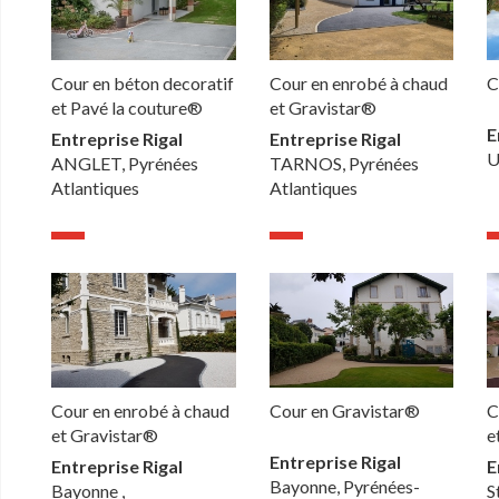
Cour en béton decoratif
Cour en enrobé à chaud
C
et Pavé la couture®
et Gravistar®
E
Entreprise Rigal
Entreprise Rigal
U
ANGLET, Pyrénées
TARNOS, Pyrénées
Atlantiques
Atlantiques
Cour en enrobé à chaud
Cour en Gravistar®
C
et Gravistar®
e
Entreprise Rigal
Entreprise Rigal
E
Bayonne, Pyrénées-
Bayonne ,
S