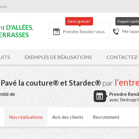
avis
Devis gratuit!
Rappel rapid
nt
D'ALLÉES
,
Me rapp
Prendre Rendez-vous
ERRASSES
UITS
EXEMPLES DE RÉALISATIONS
CONTACTEZ
l'entr
 Pavé la couture® et Stardec®
par
mité de
Prendre Ren
avec l'entrepr
Nos
réalisations
Avis
des clients
Recrutement