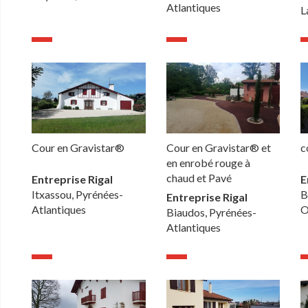
Atlantiques
L
Cour en Gravistar®
Cour en Gravistar® et
c
en enrobé rouge à
chaud et Pavé
Entreprise Rigal
E
Itxassou, Pyrénées-
B
Entreprise Rigal
Atlantiques
O
Biaudos, Pyrénées-
Atlantiques