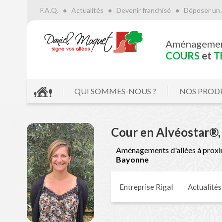
F.A.Q.
Actualités
Devenir franchisé
Déposer un 
Aménageme
COURS
et
T
QUI SOMMES-NOUS ?
NOS PROD
Cour en Alvéostar®,
Aménagements d'allées à proxi
Bayonne
Entreprise Rigal
Actualités