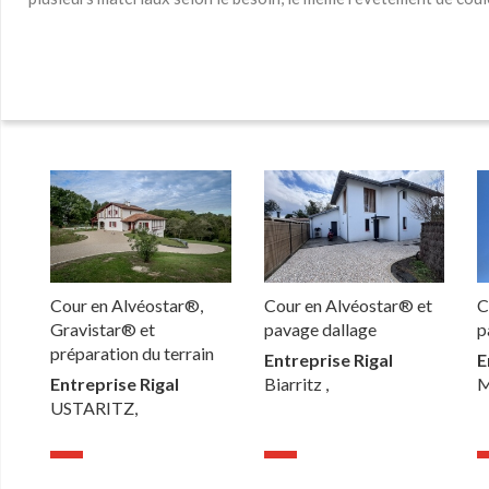
Cour en Alvéostar®,
Cour en Alvéostar® et
C
Gravistar® et
pavage dallage
p
préparation du terrain
Entreprise Rigal
E
Entreprise Rigal
Biarritz ,
M
USTARITZ,