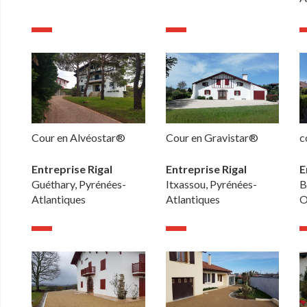
Cour en Alvéostar®
Cour en Gravistar®
c
Entreprise Rigal
Entreprise Rigal
E
Guéthary, Pyrénées-
Itxassou, Pyrénées-
B
Atlantiques
Atlantiques
O