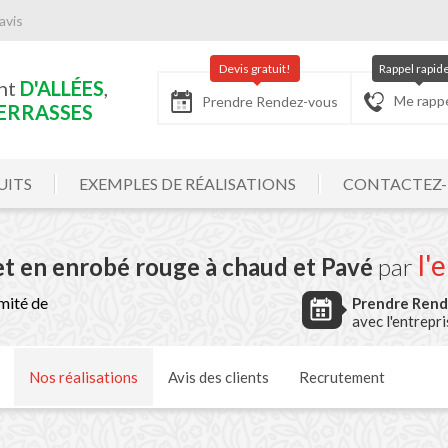
avis
Devis gratuit!
Rappel rapid
nt
 1
des
D'ALLÉES
,
Me rapp
Prendre Rendez-vous
D'ALLÉES
ERRASSES
UITS
EXEMPLES DE RÉALISATIONS
CONTACTEZ
l'
et en enrobé rouge à chaud et Pavé
par
mité de
Prendre Ren
avec l'entrepr
Nos
réalisations
Avis
des clients
Recrutement