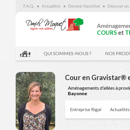
F.A.Q.
Actualités
Devenir franchisé
Déposer un 
Le
Aménageme
NUMÉRO
CRÉATEURS 
COURS
et
T
QUI SOMMES-NOUS ?
NOS PROD
Cour en Gravistar® 
Aménagements d'allées à proxi
Bayonne
Entreprise Rigal
Actualités