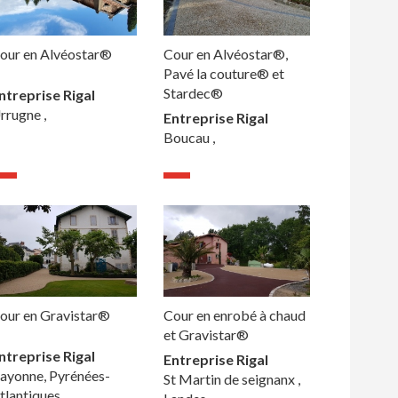
our en Alvéostar®
Cour en Alvéostar®,
Pavé la couture® et
Stardec®
ntreprise Rigal
rrugne ,
Entreprise Rigal
Boucau ,
our en Gravistar®
Cour en enrobé à chaud
et Gravistar®
ntreprise Rigal
Entreprise Rigal
ayonne, Pyrénées-
St Martin de seignanx ,
tlantiques