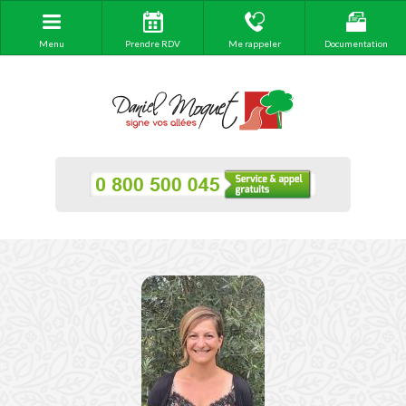
Menu
Prendre RDV
Me rappeler
Documentation