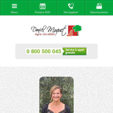
Menu
Prendre RDV
Me rappeler
Documentation