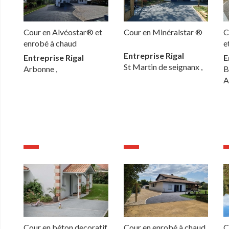
Cour en Alvéostar® et
Cour en Minéralstar ®
C
enrobé à chaud
e
Entreprise Rigal
Entreprise Rigal
E
St Martin de seignanx ,
Arbonne ,
B
A
Cour en béton decoratif
Cour en enrobé à chaud
C