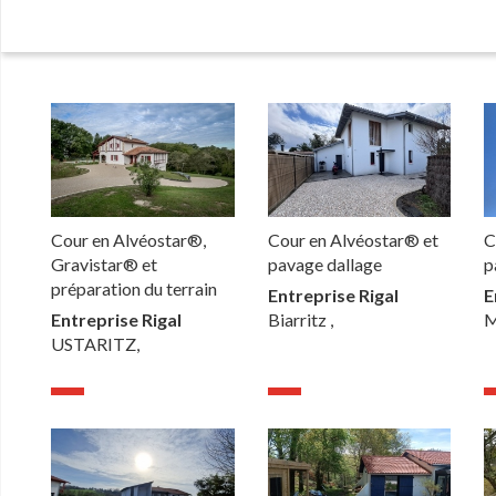
Cour en Alvéostar®,
Cour en Alvéostar® et
C
Gravistar® et
pavage dallage
p
préparation du terrain
Entreprise Rigal
E
Entreprise Rigal
Biarritz ,
M
USTARITZ,