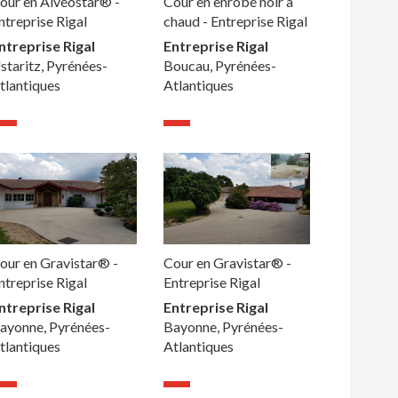
our en Alvéostar® -
Cour en enrobé noir à
ntreprise Rigal
chaud - Entreprise Rigal
ntreprise Rigal
Entreprise Rigal
staritz, Pyrénées-
Boucau, Pyrénées-
tlantiques
Atlantiques
our en Gravistar® -
Cour en Gravistar® -
ntreprise Rigal
Entreprise Rigal
ntreprise Rigal
Entreprise Rigal
ayonne, Pyrénées-
Bayonne, Pyrénées-
tlantiques
Atlantiques