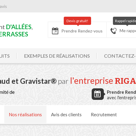
avis
Devis gratuit!
Rappel rapid
nt
 1
des
D'ALLÉES
,
Me rapp
Prendre Rendez-vous
D'ALLÉES
ERRASSES
UITS
EXEMPLES DE RÉALISATIONS
CONTACTEZ
l'entreprise
RIGA
aud et Gravistar®
par
mité de
Prendre Ren
avec l'entrepr
Nos
réalisations
Avis
des clients
Recrutement