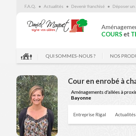
F.A.Q.
Actualités
Devenir franchisé
Déposer un 
Le
Aménageme
NUMÉRO
CRÉATEURS 
COURS
et
T
QUI SOMMES-NOUS ?
NOS PROD
Cour en enrobé à ch
Aménagements d'allées à proxi
Bayonne
Entreprise Rigal
Actualités