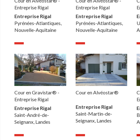
Cour en Alvéostar® -
Cour en Alvéostar® -
C
Entreprise Rigal
Entreprise Rigal
E
Entreprise Rigal
Entreprise Rigal
E
Pyrénées-Atlantiques,
Pyrénées-Atlantiques,
U
Nouvelle-Aquitaine
Nouvelle-Aquitaine
A
Cour en Gravistar® -
Cour en Alvéostar®
C
Entreprise Rigal
E
Entreprise Rigal
Entreprise Rigal
E
Saint-Martin-de-
Saint-André-de-
B
Seignanx, Landes
Seignanx, Landes
A