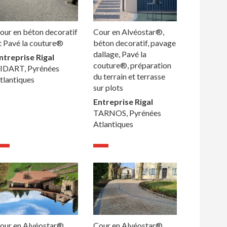
our en béton decoratif
Cour en Alvéostar®,
t Pavé la couture®
béton decoratif, pavage
dallage, Pavé la
ntreprise Rigal
couture®, préparation
IDART, Pyrénées
du terrain et terrasse
tlantiques
sur plots
Entreprise Rigal
TARNOS, Pyrénées
Atlantiques
our en Alvéostar®
Cour en Alvéostar®,