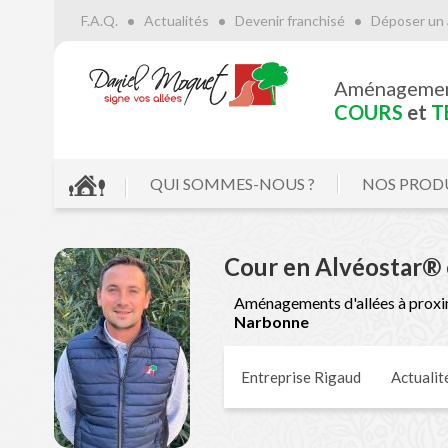
F.A.Q.
Actualités
Devenir franchisé
Déposer un 
Aménageme
COURS
et
T
QUI SOMMES-NOUS ?
NOS PROD
Cour en Alvéostar® 
Aménagements d'allées à proxi
Narbonne
Entreprise Rigaud
Actualit