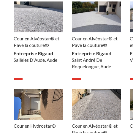
Cour en Alvéostar® et
Cour en Alvéostar® et
C
Pavé la couture®
Pavé la couture®
e
Entreprise Rigaud
Entreprise Rigaud
E
Sallèles D'Aude, Aude
Saint André De
V
Roquelongue, Aude
Cour en Hydrostar®
Cour en Alvéostar® et
C
Pavé la couture®