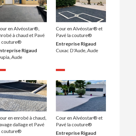
our en Alvéostar®,
Cour en Alvéostar® et
nrobé à chaud et Pavé
Pavé la couture®
a couture®
Entreprise Rigaud
ntreprise Rigaud
Cuxac D'Aude, Aude
upia, Aude
our en enrobé à chaud,
Cour en Alvéostar® et
avage dallage et Pavé
Pavé la couture®
a couture®
Entreprise Rigaud