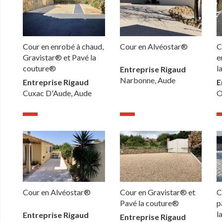
Cour en enrobé à chaud,
Cour en Alvéostar®
C
Gravistar® et Pavé la
e
couture®
l
Entreprise Rigaud
Narbonne, Aude
Entreprise Rigaud
E
Cuxac D'Aude, Aude
O
Cour en Alvéostar®
Cour en Gravistar® et
C
Pavé la couture®
p
l
Entreprise Rigaud
Entreprise Rigaud