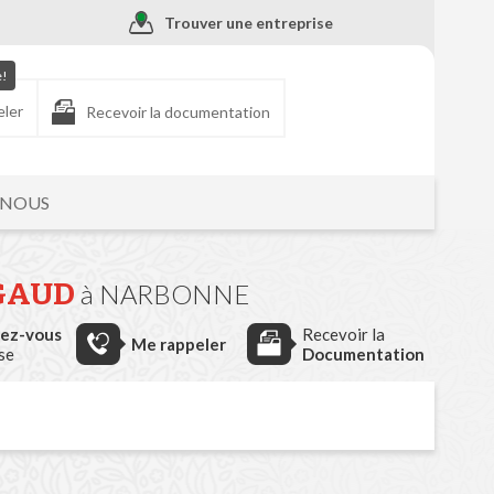
Trouver une entreprise
e!
eler
Recevoir la documentation
-NOUS
GAUD
à NARBONNE
dez-vous
Recevoir la
Me rappeler
ise
Documentation