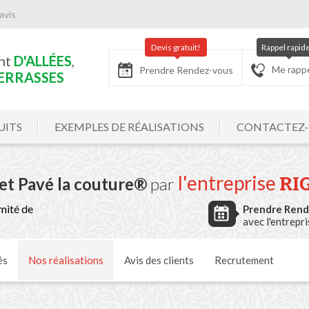
avis
Devis gratuit!
Rappel rapid
nt
D'ALLÉES
,
Me rapp
Prendre Rendez-vous
ERRASSES
UITS
EXEMPLES DE RÉALISATIONS
CONTACTEZ
l'entreprise
RI
et Pavé la couture®
par
mité de
Prendre Ren
avec l'entrepr
és
Nos
réalisations
Avis
des clients
Recrutement