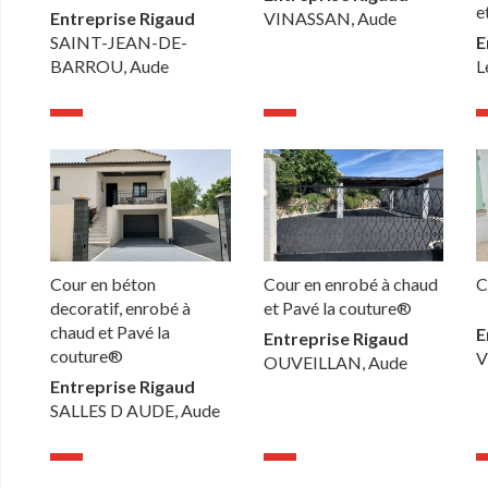
e
Entreprise Rigaud
VINASSAN, Aude
SAINT-JEAN-DE-
E
BARROU, Aude
L
Cour en béton
Cour en enrobé à chaud
C
decoratif, enrobé à
et Pavé la couture®
chaud et Pavé la
E
Entreprise Rigaud
couture®
V
OUVEILLAN, Aude
Entreprise Rigaud
SALLES D AUDE, Aude