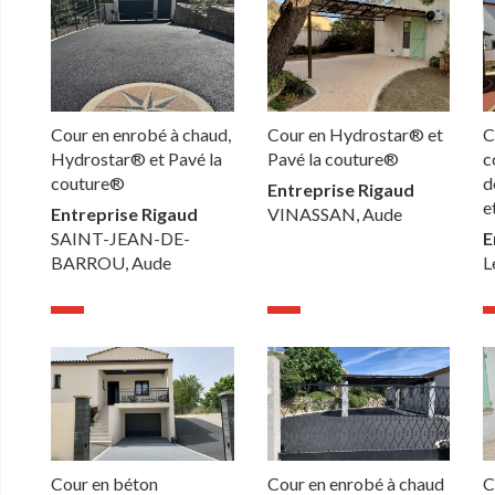
Cour en enrobé à chaud,
Cour en Hydrostar® et
C
Hydrostar® et Pavé la
Pavé la couture®
c
couture®
d
Entreprise Rigaud
e
Entreprise Rigaud
VINASSAN, Aude
SAINT-JEAN-DE-
E
BARROU, Aude
L
Cour en béton
Cour en enrobé à chaud
C