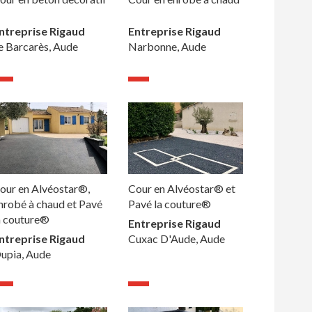
ntreprise Rigaud
Entreprise Rigaud
e Barcarès, Aude
Narbonne, Aude
our en Alvéostar®,
Cour en Alvéostar® et
nrobé à chaud et Pavé
Pavé la couture®
a couture®
Entreprise Rigaud
ntreprise Rigaud
Cuxac D'Aude, Aude
upia, Aude