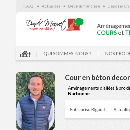
F.A.Q.
Actualités
Devenir franchisé
Déposer un 
Aménageme
COURS
et
T
QUI SOMMES-NOUS ?
NOS PROD
Cour en béton decora
Aménagements d'allées à proxi
Narbonne
Entreprise Rigaud
Actualit