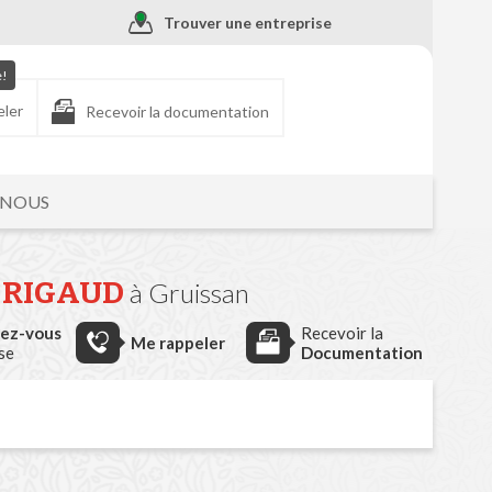
Trouver une entreprise
e!
eler
Recevoir la documentation
-NOUS
e
RIGAUD
à Gruissan
dez-vous
Recevoir la
Me rappeler
ise
Documentation