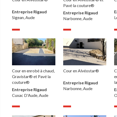
Pavé la couture®
Entreprise Rigaud
E
Entreprise Rigaud
Sigean, Aude
L
Narbonne, Aude
Cour en enrobé à chaud,
Cour en Alvéostar®
C
Gravistar® et Pavé la
e
couture®
l
Entreprise Rigaud
Narbonne, Aude
Entreprise Rigaud
E
Cuxac D'Aude, Aude
O