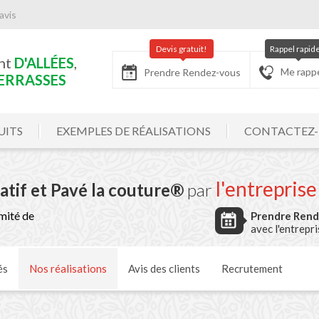
avis
Devis gratuit!
Rappel rapid
nt
D'ALLÉES
,
Me rapp
Prendre Rendez-vous
ERRASSES
UITS
EXEMPLES DE RÉALISATIONS
CONTACTEZ
l'entrepris
tif et Pavé la couture®
par
mité de
Prendre Ren
avec l'entrepr
és
Nos
réalisations
Avis
des clients
Recrutement