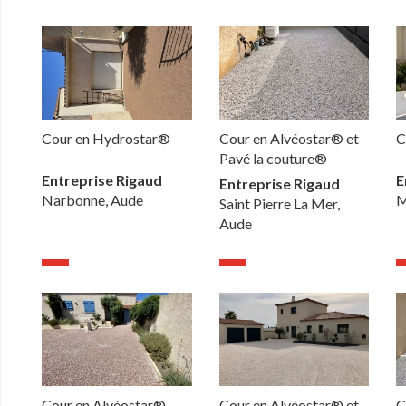
Cour en Hydrostar®
Cour en Alvéostar® et
C
Pavé la couture®
Entreprise Rigaud
E
Entreprise Rigaud
Narbonne, Aude
M
Saint Pierre La Mer,
Aude
Cour en Alvéostar®
Cour en Alvéostar® et
C