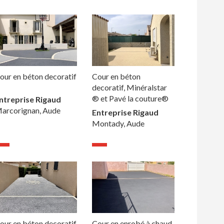
our en béton decoratif
Cour en béton
decoratif, Minéralstar
® et Pavé la couture®
ntreprise Rigaud
arcorignan, Aude
Entreprise Rigaud
Montady, Aude
our en béton decoratif
Cour en enrobé à chaud