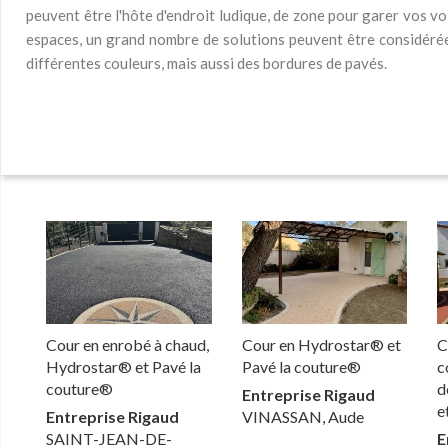
peuvent être l'hôte d'endroit ludique, de zone pour garer vos voit
espaces, un grand nombre de solutions peuvent être considérée
différentes couleurs, mais aussi des bordures de pavés.
Cour en enrobé à chaud,
Cour en Hydrostar® et
C
Hydrostar® et Pavé la
Pavé la couture®
c
couture®
d
Entreprise Rigaud
e
Entreprise Rigaud
VINASSAN, Aude
SAINT-JEAN-DE-
E