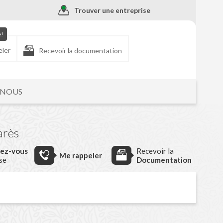
Trouver une entreprise
e!
eler
Recevoir la documentation
-NOUS
arès
dez-vous
Recevoir la
Me rappeler
ise
Documentation