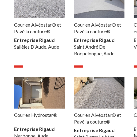
Cour en Alvéostar® et
Cour en Alvéostar® et
C
Pavé la couture®
Pavé la couture®
e
Entreprise Rigaud
Entreprise Rigaud
E
Sallèles D'Aude, Aude
Saint André De
V
Roquelongue, Aude
Cour en Hydrostar®
Cour en Alvéostar® et
C
Pavé la couture®
Entreprise Rigaud
E
Entreprise Rigaud
Narbonne, Aude
M
Saint Pierre La Mer,