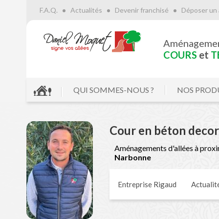
F.A.Q.
Actualités
Devenir franchisé
Déposer un 
Aménageme
COURS
et
T
QUI SOMMES-NOUS ?
NOS PROD
Cour en béton decor
Aménagements d'allées à proxi
Narbonne
Entreprise Rigaud
Actualit