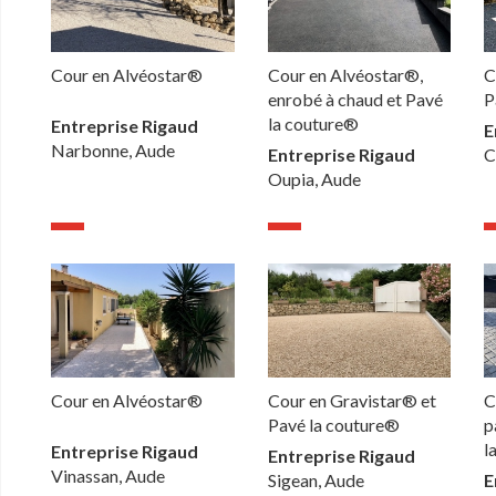
Cour en Alvéostar®
Cour en Alvéostar®,
C
enrobé à chaud et Pavé
P
la couture®
Entreprise Rigaud
E
Narbonne, Aude
Entreprise Rigaud
C
Oupia, Aude
Cour en Alvéostar®
Cour en Gravistar® et
C
Pavé la couture®
p
l
Entreprise Rigaud
Entreprise Rigaud
Vinassan, Aude
Sigean, Aude
E