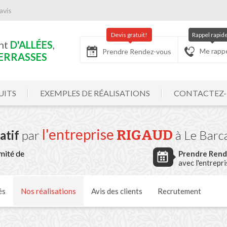
avis
Devis gratuit!
Rappel rapid
nt
D'ALLÉES
,
Me rapp
Prendre Rendez-vous
ERRASSES
UITS
EXEMPLES DE RÉALISATIONS
CONTACTEZ
l'entreprise
RIGAUD
atif
par
à Le Barc
mité de
Prendre Ren
avec l'entrepr
és
Nos
réalisations
Avis
des clients
Recrutement