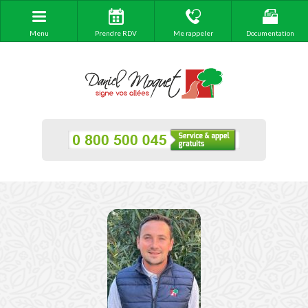
Menu
Prendre RDV
Me rappeler
Documentation