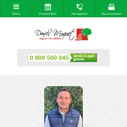
Menu
Prendre RDV
Me rappeler
Documentation