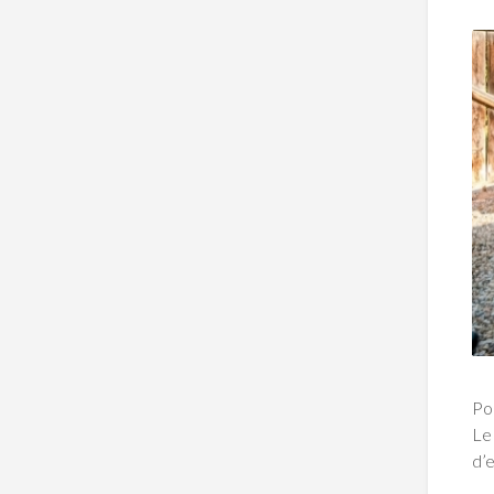
Po
Le
d’e