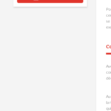
Pou
cen
se
exo
C
Av
co
dé
Au 
la 
qui