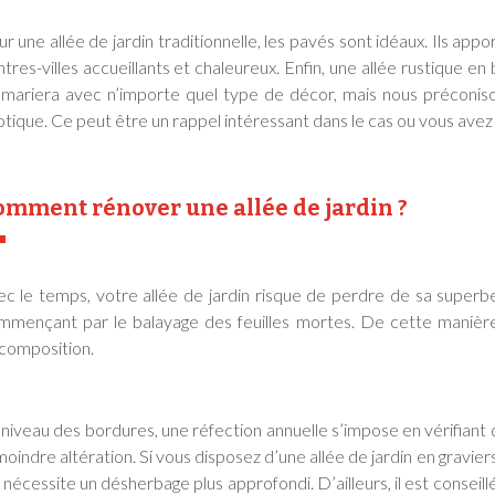
r une allée de jardin traditionnelle, les pavés sont idéaux. Ils app
tres-villes accueillants et chaleureux. Enfin, une allée rustique 
 mariera avec n’importe quel type de décor, mais nous préconison
tique. Ce peut être un rappel intéressant dans le cas ou vous avez
omment rénover une allée de jardin ?
ec le temps, votre allée de jardin risque de perdre de sa superbe
mmençant par le balayage des feuilles mortes. De cette manière,
composition.
niveau des bordures, une réfection annuelle s’impose en vérifiant q
moindre altération. Si vous disposez d’une allée de jardin en gravi
 nécessite un désherbage plus approfondi. D’ailleurs, il est conseill