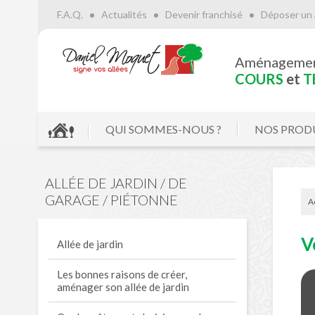
F.A.Q.
Actualités
Devenir franchisé
Déposer un 
Aménageme
COURS
et
T
QUI SOMMES-NOUS ?
NOS PROD
ALLÉE DE JARDIN / DE
GARAGE / PIÉTONNE
A
V
Allée de jardin
Les bonnes raisons de créer,
aménager son allée de jardin