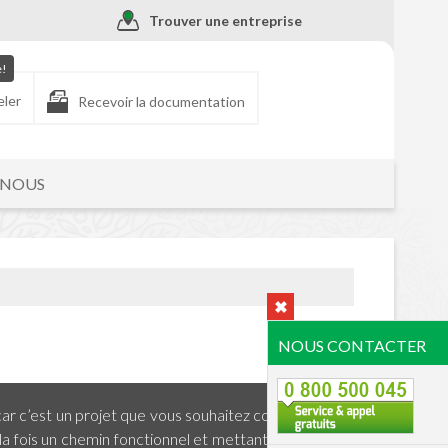
Trouver une entreprise
e!
eler
Recevoir la documentation
-NOUS
NOUS CONTACTER
 car c’est un projet que vous souhaitez concrétiser.
 la fois un chemin fonctionnel et mettant en valeur