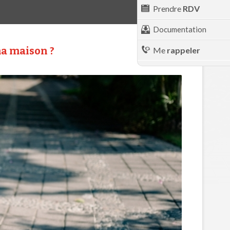
Prendre
RDV
Documentation
a maison ?
Me
rappeler