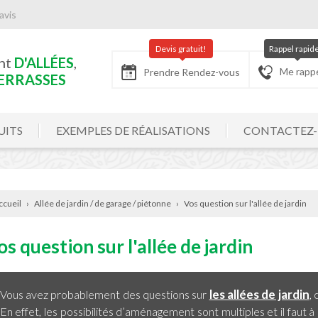
avis
Devis gratuit!
Rappel rapid
nt
D'ALLÉES
,
Me rapp
Prendre Rendez-vous
ERRASSES
UITS
EXEMPLES DE RÉALISATIONS
CONTACTEZ
ccueil
›
Allée de jardin / de garage / piétonne
›
Vos question sur l'allée de jardin
os question sur l'allée de jardin
les allées de jardin
Vous avez probablement des questions sur
,
En effet, les possibilités d’aménagement sont multiples et il faut à