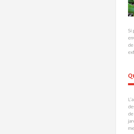
Si
en
de 
ext
Qu
L’
de
de
jar
met