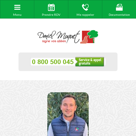
Menu
Prendre RDV
Me rappeler
Documentation