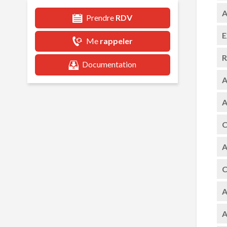
A
Prendre
RDV
E
Me
rappeler
R
Documentation
A
A
C
A
C
A
A