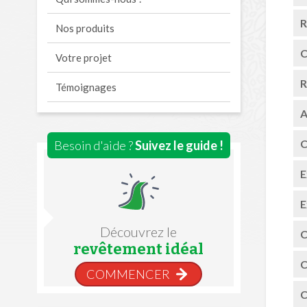
R
Nos produits
C
Votre projet
R
Témoignages
A
C
Besoin d'aide ?
Suivez le guide !
E
E
Découvrez le
C
revêtement idéal
C
COMMENCER
C