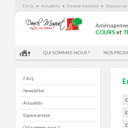
F.A.Q.
Actualités
Devenir franchisé
Déposer un 
Aménageme
COURS
et
T
QUI SOMMES-NOUS ?
NOS PROD
F.A.Q
E
Newsletter
C
Actualités
E
Espace presse
C
Qui sommes-nous ?