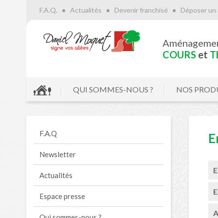
F.A.Q.
Actualités
Devenir franchisé
Déposer un 
Aménageme
COURS
et
T
QUI SOMMES-NOUS ?
NOS PROD
F.A.Q
E
Newsletter
E
Actualités
E
Espace presse
A
Qui sommes-nous ?