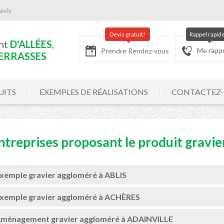
avis
Devis gratuit!
Rappel rapid
nt
D'ALLÉES
,
Me rapp
Prendre Rendez-vous
ERRASSES
UITS
EXEMPLES DE RÉALISATIONS
CONTACTEZ
ntreprises proposant le produit gravie
xemple gravier aggloméré à ABLIS
xemple gravier aggloméré à ACHÈRES
ménagement gravier aggloméré à ADAINVILLE