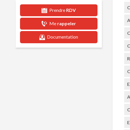
C
Prendre
RDV
A
Me
rappeler
C
Documentation
C
R
C
E
A
C
E