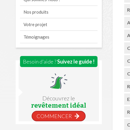
R
Nos produits
A
Votre projet
A
Témoignages
C
C
Besoin d'aide ?
Suivez le guide !
C
R
Découvrez le
E
revêtement idéal
R
COMMENCER
C