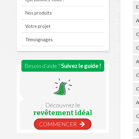
E
Nos produits
A
Votre projet
C
Témoignages
C
A
Besoin d'aide ?
Suivez le guide !
C
C
A
Découvrez le
revêtement idéal
C
COMMENCER
A