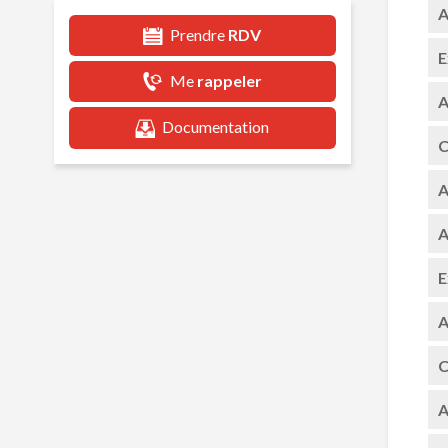
A
Prendre
RDV
E
Me
rappeler
A
Documentation
C
A
A
E
A
C
A