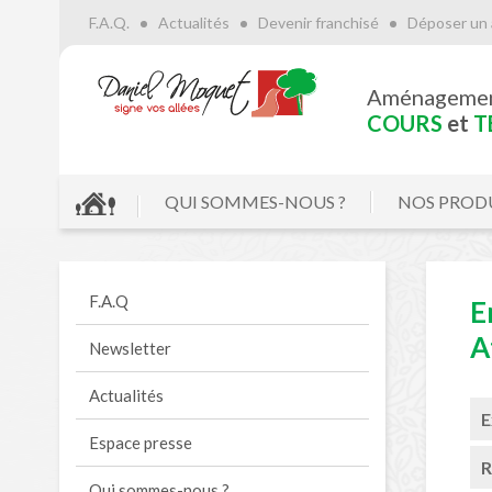
F.A.Q.
Actualités
Devenir franchisé
Déposer un 
Aménageme
COURS
et
T
QUI SOMMES-NOUS ?
NOS PROD
F.A.Q
E
A
Newsletter
Actualités
E
Espace presse
R
Qui sommes-nous ?