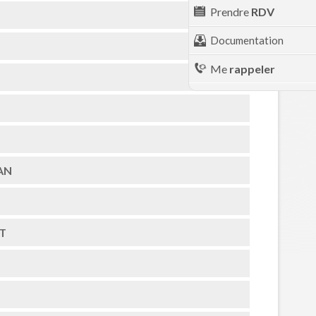
Prendre
RDV
Documentation
Me
rappeler
AN
T