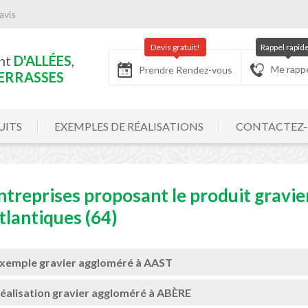
avis
Devis gratuit!
Rappel rapid
nt
D'ALLÉES
,
Me rapp
Prendre Rendez-vous
ERRASSES
UITS
EXEMPLES DE RÉALISATIONS
CONTACTEZ
ntreprises proposant le produit gravie
tlantiques (64)
xemple gravier aggloméré à AAST
éalisation gravier aggloméré à ABÈRE