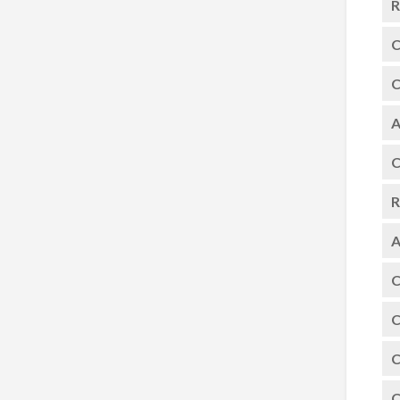
R
C
C
A
C
R
A
C
C
C
C