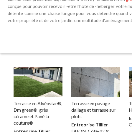
conçue pour pouvoir recevoir -être l'hôte de -héberger votre mobi
détente comme une chaise longue pour vous détendre quand vous
votre propriété et de votre jardin, une multitude d'aménagement
Terrasse en Alvéostar®,
Terrasse en pavage
T
Dm green®, grès
dallage et terrasse sur
H
cérame et Pavé la
plots
E
couture®
Entreprise Tillier
C
Entreprise Tillier
DIJON, Côte-d'Or