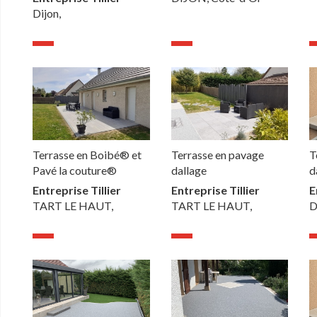
Dijon,
Terrasse en Boibé® et
Terrasse en pavage
T
Pavé la couture®
dallage
d
Entreprise Tillier
Entreprise Tillier
E
TART LE HAUT,
TART LE HAUT,
D