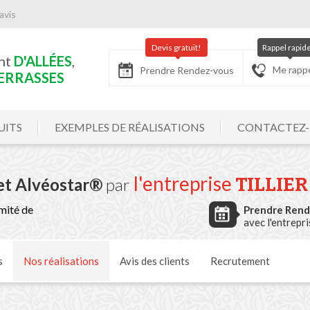
avis
Devis gratuit!
Rappel rapid
nt
D'ALLÉES
,
Me rapp
Prendre Rendez-vous
ERRASSES
UITS
EXEMPLES DE RÉALISATIONS
CONTACTEZ
l'entreprise
TILLIER
et Alvéostar®
par
mité de
Prendre Ren
avec l'entrepr
s
Nos
réalisations
Avis
des clients
Recrutement