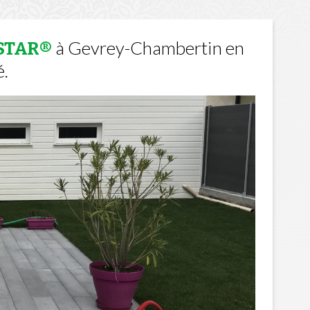
à Gevrey-Chambertin en
STAR®
é.