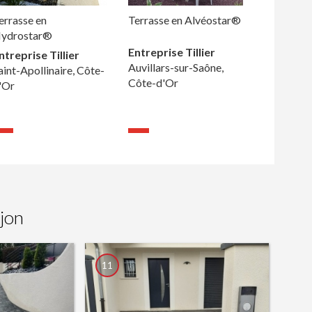
errasse en
Terrasse en Alvéostar®
ydrostar®
Entreprise Tillier
ntreprise Tillier
Auvillars-sur-Saône,
aint-Apollinaire, Côte-
Côte-d'Or
'Or
jon
11