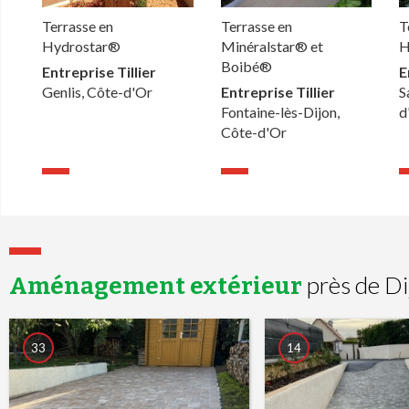
Terrasse en
Terrasse en
T
Hydrostar®
Minéralstar® et
H
Boibé®
Entreprise Tillier
E
Genlis, Côte-d'Or
Entreprise Tillier
S
Fontaine-lès-Dijon,
d
Côte-d'Or
près de Di
Aménagement extérieur
33
14