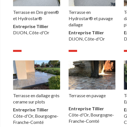
Terrasse en Dm green®
Terrasse en
T
et Hydrostar®
Hydrostar® et pavage
d
dallage
p
Entreprise Tillier
DIJON, Côte-d'Or
Entreprise Tillier
E
DIJON, Côte-d'Or
D
Terrasse en dallage grès
Terrasse en pavage
T
cerame sur plots
E
Entreprise Tillier
Entreprise Tillier
E
Côte-d'Or, Bourgogne-
Côte-d'Or, Bourgogne-
G
Franche-Comté
Franche-Comté
C