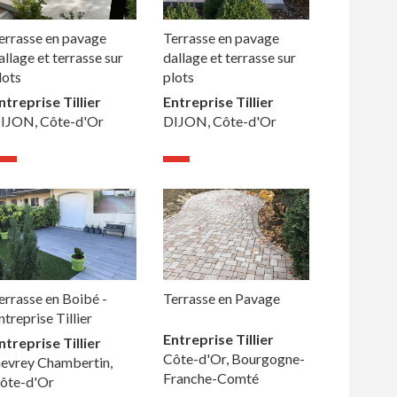
errasse en pavage
Terrasse en pavage
allage et terrasse sur
dallage et terrasse sur
lots
plots
ntreprise Tillier
Entreprise Tillier
IJON, Côte-d'Or
DIJON, Côte-d'Or
errasse en Boibé -
Terrasse en Pavage
ntreprise Tillier
Entreprise Tillier
ntreprise Tillier
Côte-d'Or, Bourgogne-
evrey Chambertin,
Franche-Comté
ôte-d'Or