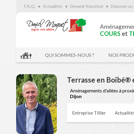
F.A.Q.
Actualités
Devenir franchisé
Déposer un 
Aménageme
COURS
et
T
QUI SOMMES-NOUS ?
NOS PROD
Terrasse en Boibé® 
Aménagements d'allées à proxi
Dijon
Entreprise Tillier
Actualité