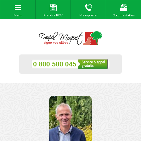
Menu
Prendre RDV
Me rappeler
Documentation