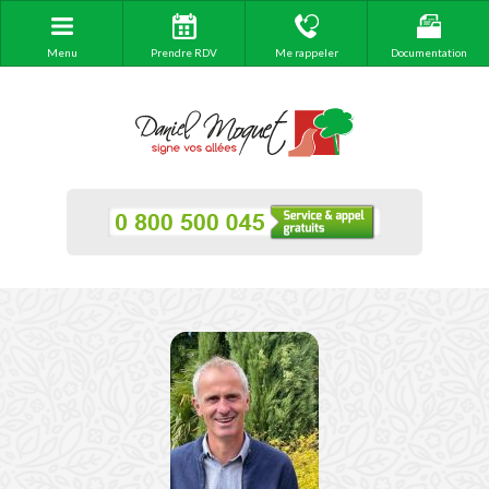
Menu
Prendre RDV
Me rappeler
Documentation