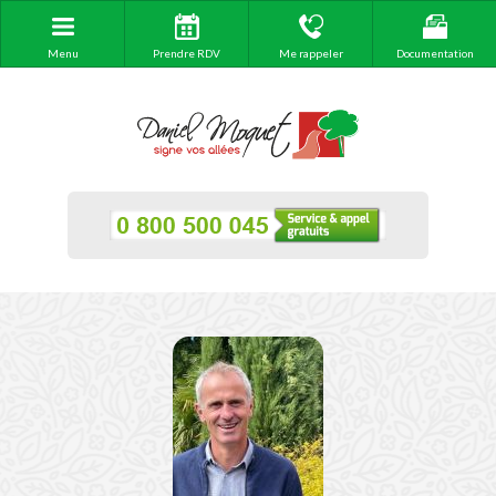
Menu
Prendre RDV
Me rappeler
Documentation