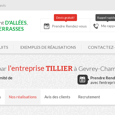
avis
Devis gratuit!
Rappel rapid
nt
D'ALLÉES
,
Me rapp
Prendre Rendez-vous
ERRASSES
UITS
EXEMPLES DE RÉALISATIONS
CONTACTEZ
l'entreprise
TILLIER
par
à Gevrey-Cham
mité de
Prendre Ren
avec l'entrepr
s
Nos
réalisations
Avis
des clients
Recrutement