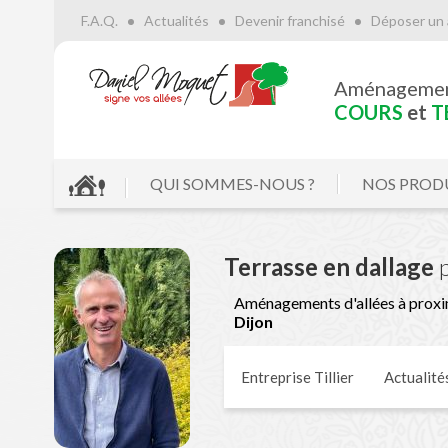
F.A.Q.
Actualités
Devenir franchisé
Déposer un 
Aménageme
COURS
et
T
QUI SOMMES-NOUS ?
NOS PROD
Terrasse en dallage
Aménagements d'allées à proxi
Dijon
Entreprise Tillier
Actualité