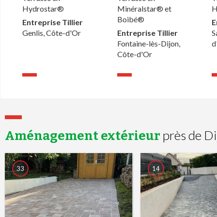
Hydrostar®
Minéralstar® et
H
Boibé®
Entreprise Tillier
E
Genlis, Côte-d'Or
Entreprise Tillier
S
Fontaine-lès-Dijon,
d
Côte-d'Or
près de Di
Aménagement extérieur
33
14