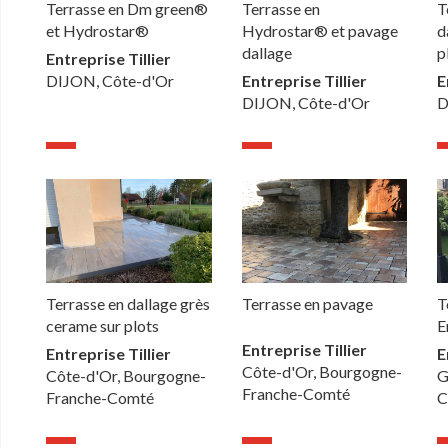
Terrasse en Dm green®
Terrasse en
T
et Hydrostar®
Hydrostar® et pavage
d
dallage
p
Entreprise Tillier
DIJON, Côte-d'Or
Entreprise Tillier
E
DIJON, Côte-d'Or
D
Terrasse en dallage grès
Terrasse en pavage
T
cerame sur plots
E
Entreprise Tillier
Entreprise Tillier
E
Côte-d'Or, Bourgogne-
Côte-d'Or, Bourgogne-
G
Franche-Comté
Franche-Comté
C