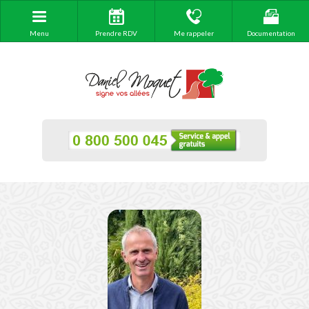
Menu
Prendre RDV
Me rappeler
Documentation