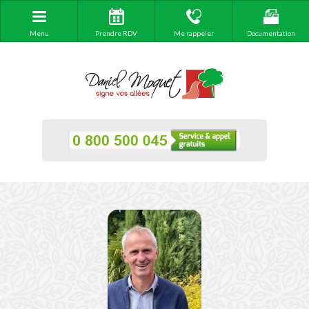
Menu
Prendre RDV
Me rappeler
Documentation