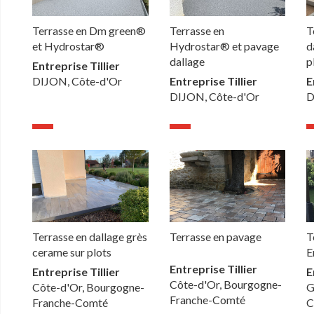
Terrasse en Dm green®
Terrasse en
T
et Hydrostar®
Hydrostar® et pavage
d
dallage
p
Entreprise Tillier
DIJON, Côte-d'Or
Entreprise Tillier
E
DIJON, Côte-d'Or
D
Terrasse en dallage grès
Terrasse en pavage
T
cerame sur plots
E
Entreprise Tillier
Entreprise Tillier
E
Côte-d'Or, Bourgogne-
Côte-d'Or, Bourgogne-
G
Franche-Comté
Franche-Comté
C