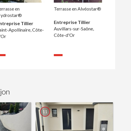
errasse en
Terrasse en Alvéostar®
ydrostar®
Entreprise Tillier
ntreprise Tillier
Auvillars-sur-Saône,
aint-Apollinaire, Côte-
Côte-d'Or
'Or
jon
11