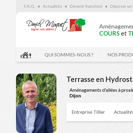
F.A.Q.
Actualités
Devenir franchisé
Déposer un 
Aménageme
COURS
et
T
QUI SOMMES-NOUS ?
NOS PROD
Terrasse en Hydros
Aménagements d'allées à proxi
Dijon
Entreprise Tillier
Actualité