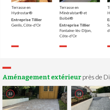
Terrasse en
Terrasse en
T
Hydrostar®
Minéralstar® et
H
Boibé®
Entreprise Tillier
E
Genlis, Côte-d'Or
Entreprise Tillier
S
Fontaine-lès-Dijon,
d
Côte-d'Or
près de Di
Aménagement extérieur
33
14