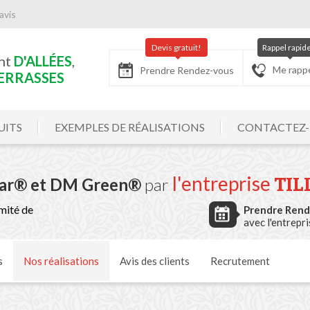
avis
Devis gratuit!
Rappel rapid
nt
D'ALLÉES
,
Me rapp
Prendre Rendez-vous
ERRASSES
UITS
EXEMPLES DE RÉALISATIONS
CONTACTEZ
l'entreprise
TIL
tar® et DM Green®
par
mité de
Prendre Ren
avec l'entrepr
s
Nos
réalisations
Avis
des clients
Recrutement