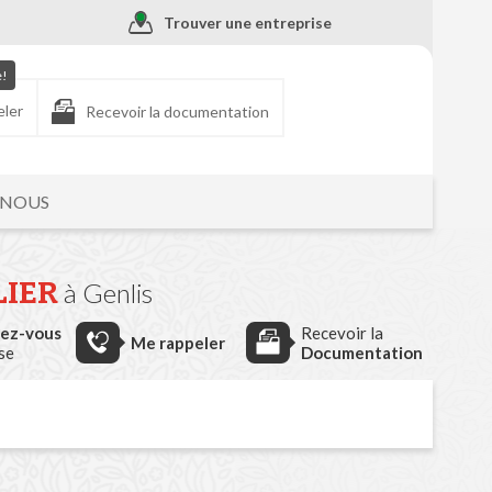
Trouver une entreprise
e!
eler
Recevoir la documentation
-NOUS
LIER
à Genlis
dez-vous
Recevoir la
Me rappeler
ise
Documentation