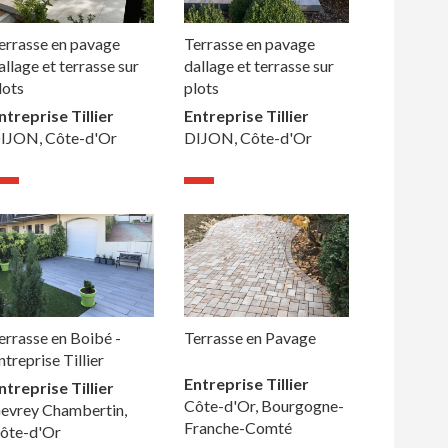
errasse en pavage
Terrasse en pavage
allage et terrasse sur
dallage et terrasse sur
lots
plots
ntreprise Tillier
Entreprise Tillier
IJON, Côte-d'Or
DIJON, Côte-d'Or
errasse en Boibé -
Terrasse en Pavage
ntreprise Tillier
Entreprise Tillier
ntreprise Tillier
Côte-d'Or, Bourgogne-
evrey Chambertin,
Franche-Comté
ôte-d'Or